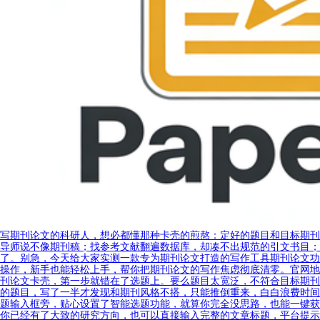
写期刊论文的科研人，想必都懂那种卡壳的煎熬：定好的题目和目标期刊
导师说不像期刊稿；找参考文献翻遍数据库，却凑不出规范的引文书目；
了。别急，今天给大家实测一款专为期刊论文打造的写作工具期刊论文功
操作，新手也能轻松上手，帮你把期刊论文的写作焦虑彻底清零。官网地
刊论文卡壳，第一步就错在了选题上。要么题目太宽泛，不符合目标期刊
的题目，写了一半才发现和期刊风格不搭，只能推倒重来，白白浪费时间
题输入框旁，贴心设置了智能选题功能，就算你完全没思路，也能一键获
你已经有了大致的研究方向，也可以直接输入完整的文章标题，平台提示