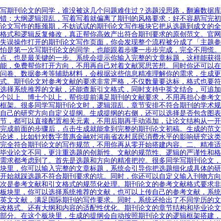
写期刊论文的同学，谁没被这几个问题难住过？选题没思路，翻遍数据库
错；大纲逻辑混乱，写着写着就偏离了期刊的风格要求；好不容易写完初
论文写作的瓶颈期，不妨试试的期刊论文写作板块它把从选题到成文的全
格式和逻辑反复修改，真正帮你高效产出符合期刊要求的原创范文。官网
失误操作打开的期刊论文写作页面，你会发现整个流程被分成了「主题参
怕是第一次写期刊论文的同学，也能跟着步骤一步步完成，完全不用慌。
点，也是最关键的一步。系统会提示你输入完整的文章标题，这样能获得
能，免费帮你打开方向，不用再自己对着文献冥思苦想。同时你还可以在
问卷、数据参考等辅助材料，会根据这些信息精准理解你的需求，生成更
式。期刊论文对参考文献的要求非常严格，不仅数量要达标，格式也要符
选择系统推荐的文献，还能查新引文格式，同时支持中英文结合，可追加
个以上、博士个以上，帮你提前满足期刊的文献要求，不用再担心参考文
框架。很多同学写期刊论文时，逻辑混乱，章节安排不符合期刊的学术规
自己的研究方向自定义提纲。生成提纲的右侧，还可以选择是否包含图表
节，都可以直接配置相关元素，不用后期再手动添加，让论文结构从一开
完成前面的步骤后，点击生成就能拿到完整的期刊论文初稿。生成的范文
论述，比如针对数字普惠金融对河南省农村居民消费水平的影响研究这类
完全符合期刊论文的写作规范，不用你再从零开始搭建内容。二、精准适
毕业论文不同，更注重选题的创新性、文献的规范性、逻辑的严谨性和格
需求都考虑到了。首先是选题和方向的精准把控。很多同学写期刊论文，
块里，你可以输入完整的文章标题，系统会引导你把选题细化成具体的研
开始就踩选题不符合期刊要求的坑。同时，你还可以自定义输入刊物方向
次是参考文献和引文格式的规范化处理。期刊论文的参考文献格式要求非
板块里，你可以选择系统推荐的文献，也可以上传自己的参考文献，系统
英文文献，满足国际期刊的写作要求。同时，系统还给出了不同学历的文
改格式。还有大纲和内容的适配性优化。期刊论文的章节结构和毕业论文
部分。在这个板块里，生成的提纲会自动按照期刊论文的逻辑框架搭建，