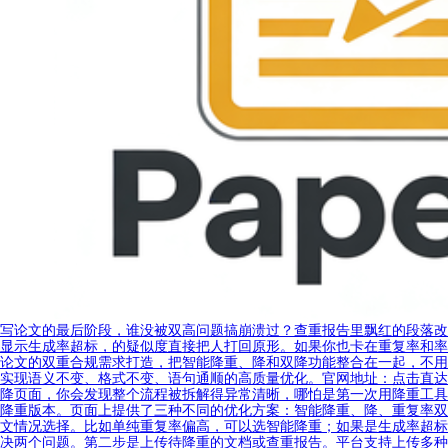
写论文的最后阶段，谁没被双高问题搞崩溃过？查重报告里飘红的段落改
显示生成率超标，的疑似度直接把人打回原形。如果你也卡在重复率和率
论文的双重合规需求打造，把智能降重、降和双降功能整合在一起，不用
实现语义不变、格式不变、语句通顺的高质量优化。官网地址：点击直达
降页面，你会发现整个流程被拆解得异常清晰，哪怕是第一次用降重工具
降重版本。页面上提供了三种不同的优化方案：智能降重、降、重复率双
文情况选择。比如单纯重复率偏高，可以选智能降重；如果是生成率超标
决两个问题。第二步是上传待降重的文档或查重报告。平台支持上传多种