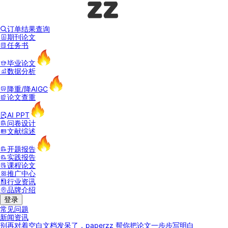
订单结果查询
期刊论文
任务书
毕业论文
数据分析
降重/降AIGC
论文查重
AI PPT
问卷设计
文献综述
开题报告
实践报告
课程论文
推广中心
行业资讯
品牌介绍
登录
常见问题
新闻资讯
别再对着空白文档发呆了，paperzz 帮你把论文一步步写明白