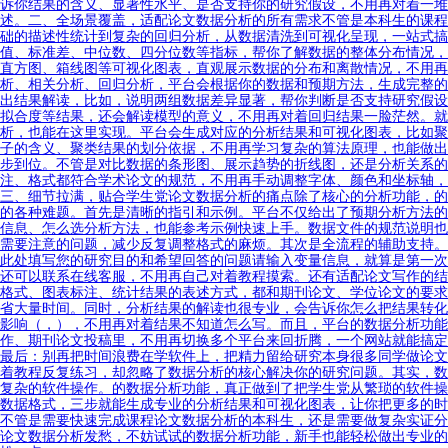
诉你结果的含义、显著性水平、是否支持你的研究假设，不用再对着一堆
述。二、全场景覆盖，适配论文数据分析的所有需求不管是本科生的课程
础的描述性统计到复杂的回归分析，从数据清洗到可视化呈现，一站式搞
值、标准差、中位数、四分位数等指标，帮你了解数据的整体分布情况，
直方图、箱线图等可视化图表，直观展示数据的分布和离散情况，不用再
析、相关分析、回归分析，平台会根据你的数据和预期方法，生成完整的
出结果解读，比如，说明两组数据差异显著，帮你判断是否支持研究假设
拟合度等结果，还会解读模型的意义，不用再对着回归结果一脸茫然。就
析，也能在这里实现。平台会生成对应的分析结果和可视化图表，比如聚
子的含义、聚类结果的划分依据，不用再学习复杂的算法原理，也能做出
步到位。不管是对比数据的条形图、展示趋势的折线图，还是分析关系的
注、格式都符合学术论文的规范，不用再手动调整字体、颜色和坐标轴，
三、细节拉满，贴合学生党论文数据分析的痛点除了核心的分析功能，的
的各种难题。首先是清晰的指引和示例。平台不仅给出了预期分析方法的
信息、怎么选分析方法，也能参考示例快速上手。数据文件的规范说明也
需要注意的问题，减少反复调整格式的麻烦。其次是全流程的辅助支持。
此处填写您的研究目的和希望回答的问题请输入变量信息，就算是第一次
还可以联系在线客服，不用再自己对着教程摸索。还有适配论文写作的结
格式、图表标注、统计结果的表述方式，都和期刊论文、学位论文的要求
省大量时间。同时，分析结果的解读也很专业，会告诉你怎么把结果转化
影响（，），不用再对着结果不知道怎么写。而且，平台的数据分析功能
作、期刊论文投稿里，不用再切换多个平台来回折腾，一个网站就能搞定
最后：别再把时间浪费在学软件上，把精力留给研究本身很多同学做论文
着教程反复练习，却忽略了数据分析的核心解决你的研究问题。其实，数
复杂的软件操作。的数据分析功能，真正做到了把学生党从繁琐的软件操
数据格式，三步就能生成专业的分析结果和可视化图表，让你把更多的时
不管是需要快速完成课程论文数据分析的本科生，还是需要做复杂实证分
论文数据分析发愁，不妨试试的数据分析功能，新手也能轻松做出专业的