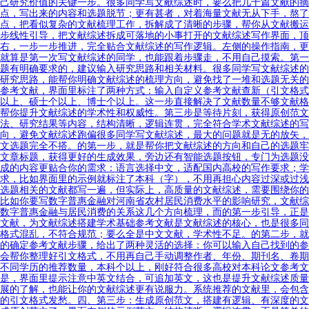
己研究价值的关键一步。很多同学写文献综述时，要么把几十篇文献的摘
点，写出来的内容和选题脱节；更有甚者，对着海量文献无从下手，熬了
点，把看似复杂的文献梳理工作，拆解成了清晰的步骤，帮你从文献搬运
步线性引导，把文献综述拆成可落地的小事打开的文献综述写作界面，顶
右，一步一步推进，完全贴合文献综述的写作逻辑。左侧的操作指南，更
就算是第一次写文献综述的同学，也能跟着步骤走，不用自己摸索。第一
题有明确要求的，建议输入研究思路和相关材料。很多同学写文献综述的
研究思路，能帮你明确文献综述的梳理方向，避免找了一堆和选题无关的
参考文献，界面里标注了两种方式：输入自定义参考文献查新（引文格式
以上、硕士个以上、博士个以上。这一步直接解决了文献数量不够文献格
帮你提升文献综述的学术性和权威性。第三步是等待片刻，获得原创范文
法、研究结果等内容，结构清晰，逻辑连贯，完全符合学术文献综述的写
向，避免文献综述跑偏很多同学写文献综述，最大的问题就是无的放矢，
文选题完全不搭。的第一步，就是帮你把文献综述的方向和自己的选题牢
文章标题，获得更好的生成效果，旁边还有智能选题按钮，专门为选题没
成的内容更贴合你的需求：语言选择中文，适配国内高校的写作要求；学
求，比如界面里的示例就标注了本科（字），不用再担心内容过深或过浅
选题相关的文献都写一遍，但实际上，高质量的文献综述，需要围绕你的
比如你要写数字普惠金融对河南省农村居民消费水平的影响研究，文献综
数字普惠金融与居民消费的关系这几个方向梳理，而的第一步引导，正是
文献，为文献综述搭建学术基础参考文献是文献综述的核心，也是很多同
格式混乱，不符合规范；要么全是中文文献，学术性不足。的第二步，就
的确定参考文献步骤，给出了两种灵活的选择：你可以输入自己找到的参
会帮你整理好引文格式，不用再自己手动调整作者、年份、期刊名、卷期
不同学历的推荐数量，本科个以上，刚好符合很多高校对本科论文参考文
是，界面里提示注意中英文结合，可追加英文，这也是提升文献综述质量
展的了解，也能让你的文献综述更有说服力。系统推荐的文献里，会包含
的引文格式发愁。四、第三步：生成原创范文，搭建有逻辑、有深度的文