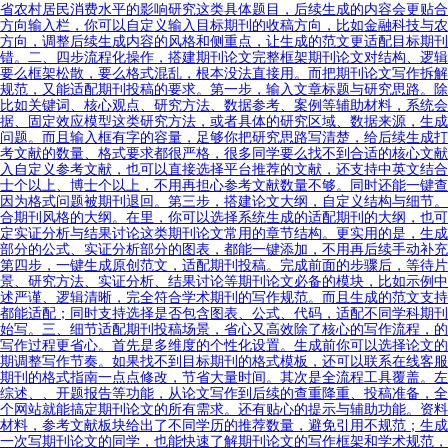
省农村居民消费水平的影响研究这类具体题目，后续生成的内容会更贴合
方向输入栏，你可以自定义输入目标期刊的收稿方向，比如金融科技与农
方向，调整后续生成内容的风格和侧重点，让生成的范文更适配目标期刊
错。二、四步流程化操作，搭建期刊论文完整框架期刊论文对结构、逻辑
要么框架松散，要么格式混乱，根本没法直接用。而把期刊论文写作拆解
规范，又能适配期刊投稿的要求。第一步，输入文章标题与研究思路。除
比如关键词、核心观点、研究方法、数据参考、案例等辅助材料，系统会
据、固定效应模型这类研究方法，或者具体的研究区域、数据来源，生成
问题。而且输入框有字的容量，足够你把研究思路写清楚，给后续生成打
考文献的数量、格式要求都很严格，很多同学要么找不到合适的核心文献
入自定义参考文献，也可以直接选择平台推荐的文献，还支持中英文结合
士个以上、博士个以上，不用再担心参考文献数量不够。同时还能一键查
因为格式问题被期刊退回。第三步，搭建论文大纲，自定义结构与细节。
合期刊风格的大纲。在里，你可以选择系统生成的适配期刊的大纲，也可
定实证分析与结果讨论这类期刊论文常用的章节结构。更实用的是，生成
部分的公式、实证分析部分的图表，都能一键添加，不用再后续手动补充
第四步，一键生成原创范文，适配期刊投稿。完成前面的步骤后，等待片
景、研究方法、实证分析、结果讨论等期刊论文必备的模块，比如示例中
述严谨、逻辑清晰，完全符合学术期刊的写作规范。而且生成的范文支持
都能适配；同时支持选择是否包含图表、公式、代码，适配不同学科期刊
始写。三、细节适配期刊投稿场景，省心又高效除了核心的写作流程，的
写作过程更省心。首先是多维度的个性化设置。生成前你可以选择论文的
期调整写作节奏。如果找不到目标期刊的格式模板，还可以联系在线客服
期刊的格式指南一点点修改，节省大量时间。其次是全流程工具覆盖。左
综述、、开题报告等功能，从论文写作到后续的查重降重、投稿准备，全
个网站就能搞定期刊论文的所有需求。还有贴心的提示与辅助功能。资料
材料，参考文献板块给出了不同学历的推荐数量，避免引用不规范；生成
一次写期刊论文的同学，也能快速了解期刊论文的写作框架和学术规范，