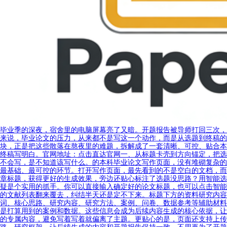
毕业季的深夜，宿舍里的电脑屏幕亮了又暗。开题报告被导师打回三次，
来说，毕业论文的压力，从来都不是写这一个动作，而是从选题到终稿的
块，正是把这些散落在熬夜里的难题，拆解成了一套清晰、可控、贴合本
终稿写明白。官网地址：点击直达官网一、从标题卡壳到方向锚定，把选
不会写，是不知道该写什么。的本科毕业论文写作页面，没有堆砌复杂的
最基础、最可控的环节。打开写作页面，最先看到的不是空白的文档，而
章标题，获得更好的生成效果，旁边还贴心标注了选题没思路？用智能选
疑是个实用的抓手。你可以直接输入确定好的论文标题，也可以点击智能
的文献列表翻来覆去，纠结半天还是定不下来。标题下方的资料研究内容
词、核心思路、研究内容、研究方法、案例、问卷、数据参考等辅助材料
是打算用到的案例和数据。这些信息会成为后续内容生成的核心依据，让
的专属内容，避免写着写着就偏离了主题。更贴心的是，页面还支持上传
路、研究框架，让后续生成的内容和开题报告保持一致，不用再为了开题