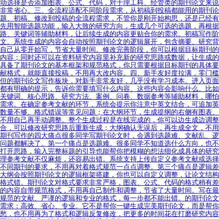
动选择是否添加图表、公式、代码，对于理工科、经管类的期刊论文来说
非常省心。三、全流程适配不同阶段需求，从初稿到投稿都能用的期刊论
题、初稿、修改到投稿的全流程需求，不管你是刚开始构思，还是已经有
先用智能选题功能，输入大致的研究方向，生成几个可选的选题，再根据
路、关键词等辅助材料，让后续生成的内容更贴合你的需求。初稿写作阶
文。系统生成的内容会自动按照期刊论文的逻辑展开，包含摘要、研究背
自己从零开始写，节省大量时间。修改完善阶段，你可以根据目标期刊的
内容；同时还可以在资料研究内容里补充新的研究思路或数据，让生成的
具备了期刊论文的基本框架和规范格式，你只需要根据目标期刊的具体要
献格式，就能直接投稿，不用再大改内容。四、新手友好度拉满，零门槛
但的期刊论文写作板块，对新手非常友好，几乎没有学习成本。进入页面
都有明确的提示，告诉你需要填写什么内容、这些内容会影响什么。比如
关键词、核心思路、研究方法、案例、问卷、数据参考等辅助材料，哪怕
需求。在确定参考文献的环节，系统会提示你注意中英文结合，可追加英
数量不够、格式错误等常见问题；在大纲环节，生成提纲的右侧有图表、
不用自己再手动调整。整个生成过程是在线完成的，你可以边生成边调整
合，可以修改研究思路后重新生成；大纲确认无误后，再生成全文，不用
期刊写作的四大痛点很多同学写期刊论文时，会遇到选题难、文献乱、逻
问题都解决了。第一个痛点是选题难。很多同学不知道选什么方向，也不
打开思路，输入完整标题的引导也能帮你把模糊的想法细化成具体的研究
理参考文献不仅麻烦，还容易出错。系统支持上传自定义参考文献或选择
不同期刊的要求，不用再对着格式规范一点点调整。第三个痛点是逻辑差
大纲会按照期刊论文的逻辑框架搭建，你也可以自定义调整，让论文结构
格式错。期刊论文对格式要求非常严格，图表、公式、代码的格式稍有差
的内容自带规范格式，不用再自己制作和调整，节省了大量时间。写在最
规范的文献、严谨的逻辑和专业的格式，每一步都不能出错。的期刊论文
需求：高效、省心、专业。它不是帮你一键生成完美期刊论文，而是帮你
愁，也不用再为了格式和逻辑反复修改，把更多的时间花在打磨研究内容