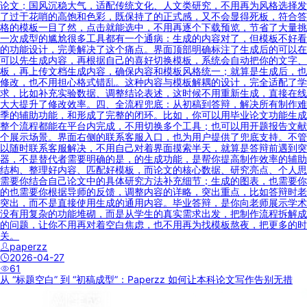
论文；国风沉稳大气，适配传统文化、人文类研究，不用再为风格选择发
了过于花哨的高饱和色彩，既保持了的正式感，又不会显得死板，符合答
格的模板一目了然，点击就能选中，不用再逐个下载预览，节省了大量挑
一次成型的尴尬很多工具都有一个通病：生成的内容对了，但模板不好看
的功能设计，完美解决了这个痛点。界面顶部明确标注了生成后的可以在
可以先生成内容，再根据自己的喜好切换模板，系统会自动把你的文字、
板，再上传文档生成内容，确保内容和模板风格统一；就算是生成后，也
修改，也不用担心格式错乱。这种内容与模板解耦的设计，完全适配了学
求，比如补充实验数据、调整结论表述，这时候不用重新生成，直接在线
大大提升了修改效率。四、全流程兜底：从初稿到答辩，解决所有制作难
季的辅助功能，和形成了完整的闭环。比如，你可以用毕业论文功能生成
整个流程都能在平台内完成，不用切换多个工具；也可以用开题报告文献
个展示场景。界面右侧的联系客服入口，也为用户提供了兜底支持。不管
以随时联系客服解决，不用自己对着界面摸索半天，就算是答辩前遇到突
器，不是替代者需要明确的是，的生成功能，是帮你提高制作效率的辅助
结构、整理好内容、匹配好模板，而论文的核心数据、研究亮点、个人思
需要你结合自己论文中的具体研究方法补充细节；生成的图表，也需要你
的也需要你根据导师的反馈，调整内容的详略，突出重点，比如答辩时老
突出，而不是直接使用生成的通用内容。毕业答辩，是你向老师展示学术
没有用复杂的功能堆砌，而是从学生的真实需求出发，把制作流程拆解成
的问题，让你不用再对着空白焦虑，也不用再为找模板熬夜，把更多的时
关。
paperzz
2026-04-27
61
从 “标题空白” 到 “初稿成型”：Paperzz 如何让本科论文写作告别无措