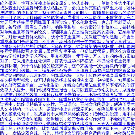
统的报告，也可以直接上传论文原文，格式支持、、，单篇文件大小不超
接从查重报告里复制链接或粘贴文字，必须上传完整的待降重文档，这样
成降重后的原创范文。整个过程只需要片刻时间，就能拿到修改后的论文
果一目了然，而且修改后的论文保证专业性，不口语化、不散文化，完全
党无压力很多同学用降重工具踩过坑，要么价格太高，改几千字就要花上
顺，被导师一眼看出是改的。的降重板块，在方案设计和价格上，都精准
对单纯重复率偏高的论文，智能降重方案是性价比最高的选择。它采用智
下，对语句进行优化改写，既降低了重复率，又保证了语句通顺，不会出
重复率降到合理范围，不用再手动对着报告一句句改写，节省大量时间。
也是站长推荐的热门功能。它适配知网、维普最新的检测标准，包括知网
多同学用辅助写论文后，虽然重复率不高，但疑似度很高，用这个方案优
免被学校判定为学术不端。重复率双降：元千字，万人加购的终极方案如
对了。它采用双重优化保障，搭载专业学术降模型，不仅能降低重复率，
检测标准。对于终稿阶段的论文来说，这个方案能一次性解决两个核心问
加购的热门选择。三、适配全平台报告，不用再手动整理飘红内容很多降
手动复制粘贴，非常麻烦。的降重板块，支持上传多种主流查重系统的报
在选择类型板块，你可以直接选择上传的报告来源，包括报告、知网报告
用的所有查重平台。上传报告后，系统会自动定位重复率和率偏高的段落
效率大大提升。哪怕你没有查重报告，也可以直接上传论文原文，系统会
到降重和降率的效果。这种双模式上传的设计，不管你是刚查完重，还是
学术规范不踩雷很多同学担心，降重后论文会变得口语化、逻辑混乱，甚
过程中，始终坚持保证专业性、不口语化、不散文化的原则，解决了学生
从文本结构、句式表达、逻辑衔接上进行深度优化，在降低重复率和率的
成的模板化句子，改成更具个人研究风格的表述；把飘红的段落，用不同
的论文，不仅语句通顺、逻辑连贯，还符合学术写作规范，不会出现口语
容。对于硕博论文来说，也能保留论文的学术深度，不会因为降重而降低
重工具，很容易踩坑，比如降重后重复率反而升高、率没降下来、论文被
路，一次搞定双合规。首先，根据论文阶段选择合适的方案。初稿阶段重