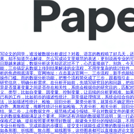
写论文的同学，谁没被数据分析虐过？对着、语言的教程啃了好几天，还
果，却不知道怎么解读、怎么写成论文里规范的表述；更别说画专业的可
日期越来越近，数据分析这关却迟迟过不了，心态直接崩了。别急，今天
能，三步搞定从数据上传到结果解读的全流程，不用学复杂的统计软件，
析的焦虑彻底清零。官网地址：点击直达官网一、三步流程，新手也能轻
操作门槛。而的数据分析功能，把整个流程简化成了三步，跟着指引走，
研究信息，明确分析需求。在分析开始前，先填写研究目的和问题，把你
异是否显著变量之间是否存在相关性，系统会根据你的研究目的，匹配对
义、类型，比如自变量、因变量、控制变量，让后续的分析更精准。如果
已有的工作，比如初步的描述性统计、异常值处理情况，系统会结合你的
法，比如描述性统计、检验、回归分析、聚类分析等，就算你不确定用什
趋势、离散程度，推断性统计分析如检验、方差分析、相关分析、回归分
结。第二步，上传数据文件，规范格式减少报错。平台对数据文件的要求
文的数据集都能满足这个要求。同时还有详细的数据规范说明：第一行必
保格式正确。提前按照要求整理好数据，能避免大部分的报错问题，不用
专业分析报告。完成前面的步骤后，提交支付就能生成完整的数据分析结
如条形图、折线图、散点图、箱线图等，这些图表都可以直接放进论文里