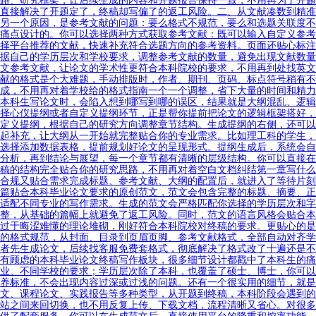
直接解决了开题定了，终稿却写偏了的返工风险。二、从文献凑数到精准
另一个原因，是参考文献的问题：要么格式不规范，要么和选题关联度不
痛点设计的。你可以选择两种方式获取参考文献：既可以输入自定义参考
择平台推荐的文献，快速补充符合选题方向的参考资料。页面还贴心标注
据自己的学历层次和学校要求，调整参考文献的数量，避免出现文献数量
文参考文献，让论文的学术性更符合本科院校的要求，不用再到处找英文
献的格式是个大难题，手动排版时，作者、期刊、页码、标点符号稍有不
成，不用再对着学校给的格式指南一个一个调整，省下大量的时间和精力
本科生写论文时，会陷入想到哪写到哪的误区，结果就是大纲混乱、逻辑
择心仪提纲或者自定义提纲环节，正是帮你提前把论文的逻辑框架搭好，
定义提纲，根据自己的研究方向调整章节结构。生成提纲的右侧，还可以
起补充，让大纲从一开始就完整贴合你的专业需求。比如理工科的学生，
选择添加数据表格，提前规划好论文的呈现形式。提纲生成后，系统会自
分析，再到结论与展望，每一个章节都有清晰的层级结构。你可以直接在
稿的结构完全贴合你的研究思路，不用再对着空白文档纠结第一章写什么
合规又贴合需求完成标题、参考文献、大纲的配置后，就进入了等待片刻
篇贴合本科毕业论文要求的原创范文，范文会包含完整的标题、摘要、正
适配不同专业的写作需求。生成的范文会严格匹配你选择的学历层次和字
整，从基础的篇幅上就避免了返工风险。同时，范文的语言风格会贴合本
过于晦涩难懂的理论堆砌，刚好符合本科院校对终稿的要求。更贴心的是
的格式规范，从封面、目录到页眉页脚、参考文献格式，全部自动对齐学
者先生成论文，后续找客服免费套格式，彻底解决了格式改了十遍还是不
有顾虑的本科毕业论文终稿写作板块，很多细节设计都戳中了本科生的痛
业、不同学校的要求；学历层次除了本科，也覆盖了硕士、博士，你可以
养标准，不会出现内容过深或过浅的问题。还有一个很实用的细节，就是
文、课程论文、实践报告等多种类型，从开题到终稿，本科阶段会遇到的
站之间来回切换，也不用反复上传、下载文档，流程清晰又省心。对很多
供了配套服务，你可以在生成范文后，直接使用平台的降重和控率功能，