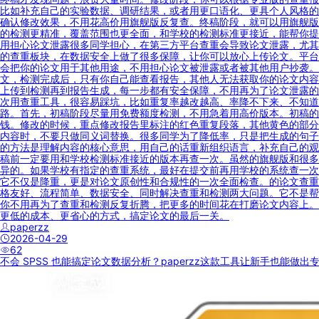
比如补充自己的实验数据、调研结果，或者用更口语化、更具个人风格的
确认修改效果，不用花高价用旗舰版反复查。终稿阶段，就可以用旗舰版
的检测更精准，覆盖范围也更全面，和学校的检测标准更接近，能帮你提
用担心论文泄露很多同学担心，在第三方平台查重会导致论文泄露，尤其
的查重板块，在数据安全上做了很多保障，让你可以放心上传论文。平台
会把你的论文用于其他用途，不用担心论文被泄露或者被其他用户抄袭。
文，检测完成后，只有你自己能查看报告，其他人无法获取你的论文内容
上传到检测再到报告生成，每一步都有安全保障，不用再为了论文泄露的
次用查重工具，很容易踩坑，比如重复率越改越高、率降不下来、不知道
路。首先，初稿阶段尽量用免费额度检测，不用急着用高价版本。初稿的
钱。修改的时候，重点修改报告里标注的红色重复段落，其他黄色的部分
内容时，不要只做同义词替换。很多同学为了降低率，只是把生成的句子
的方法是理解内容的核心意思，用自己的话重新组织语言，补充自己的观
稿前一定要用和学校检测标准接近的版本再查一次。虽然的旗舰版和很多
异的。如果学校有指定的查重系统，最好在提交前再用学校的系统查一次
它不仅是降重，更是对论文原创性和合规性的一次全面检查。的论文查重
格友好、流程简单、数据安全、同时解决查重和检测两大问题。它不是帮
你不用再为了查重和检测反复折腾，把更多的时间花在打磨论文内容上。
更低的成本、更省心的方式，搞定论文的最后一关。
paperzz
2026-04-29
62
不会 SPSS 也能搞定论文数据分析？paperzz这款工具让新手也能做出