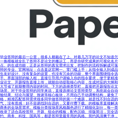
毕业答辩的最后一公里，很多人都栽在了上。对着几万字的论文不知道怎
一换模板就全乱了答辩不是论文的搬运工，而是你研究成果的可视化名片
点。的生成功能，正是从答辩的真实需求出发，把制作的流程拆解成可落
辩的专业。官网地址：点击直达官网一、零门槛上手：从指令输入到成品
生友好设计。没有复杂的设置，也没有冗余的功能，整个界面围绕指令选
手。界面顶部的输入框，直接引导用户请输入你的指令要求，便于更精准
业论文、开题报告直接上传，就能自动提取核心内容，生成对应的大纲和
大节省了前期整理内容的时间。下方的选择类型栏，直接把开题报告论文
场景。对于毕业答辩的同学来说，直接选择论文答辩类型，系统就会自动
验结果、结论与展望、致谢等核心板块，不用自己手动调整结构，避免了
格，精准匹配答辩需求很多同学做答辩的第一个难题，就是找不到合适的
气，没有质感；好不容易找到合适的，又要付费下载。的模板库直接解决
商务的全场景需求。模板分类按场景风格颜色进行了精细化划分，每一类
收录了适合高校答辩、开题、组会的模板，配色沉稳、排版简洁，完全适
约、商务、科技、国风等，都是答辩里最常用的风格。简约风清爽干净，