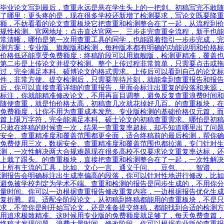
毕业论文写到最后，查重永远是悬在学生头上的一把剑。初稿写完不敢随
了哪里；更头疼的是，现在很多学校还新增了检测要求，写论文既要降重
额，不妨看看的论文查重板块它把查重和检测整合在了一起，从流程到价
规性检测。官网地址：点击直达官网一、三步走完查重全流程，新手也能
常清晰，哪怕是第一次用查重工具的同学，也能跟着指引一步步完成，完
测方案：专业版、旗舰版和检测，每种版本都有明确的功能说明和价格标
价格低还能享受免费额度；终稿阶段可以用旗舰版，检测更精准，覆盖也
第二步是上传论文并提交检测。整个上传过程非常简单，只需要点击或拖
过，完全满足本科、硕博论文的格式需求。上传后可以看到自己的论文标
件，非常方便。提交检测后，只需要等待片刻，就能拿到查重报告和报告
后，你可以直接查看详细的查重报告，里面会标注出重复的段落和来源，
标注，你就能精准修改论文，不用再盲目调整，避免反复查重浪费时间和
随便查重，就是怕价格太高，初稿查几次就花掉好几百。的查重板块，在
免费额度，让你不用为查重成本发愁。专业版检测的基础价格仅元篇，而
篇上限万字符，完全能满足本科、硕士论文的初稿查重需求。哪怕是初稿
只敢在终稿的时候查一次，结果一查重复率超标，却不知道哪里出了问题
安全、查重精准度和覆盖范围都更全面，适合终稿前的最后检测，帮你确
免费使用三次，数据安全、查重精准度和覆盖范围也都拉满，专门针对生
测，一次性解决两大合规难题现在很多高校不仅要求论文重复率达标，还
上栽了跟头。的查重板块，直接把查重和检测整合在了一起，一次性解决
上所有主流的工具，比如、文心一言、通义千问、、豆包、、、智谱、、
测报告会明确标注出生成率偏高的段落，你可以针对性地进行修改，比如
避免被学校判定为学术不端。查重和检测的报告是同步生成的，不用你分
量时间。你可以一边根据查重报告修改重复内容，一边根据报告优化生成
复折腾。四、适配全阶段论文，从初稿到终稿都能用的查重板块，不是只
求，不管你是刚开始写论文，还是准备提交终稿，都能找到合适的检测方
用追求极致精准。这时候用专业版的免费额度就足够了，每天免费查篇，
终稿才发现问题，浪费大量时间。修改阶段，你可以根据专业版的查重报