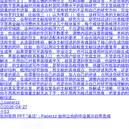
成原创范文了。界面左侧的示例范文，结构清晰，逻辑连贯，不是简单的
的数字普惠金融对河南省农村居民消费水平的影响研究，范文里就梳理了
因素的研究进展，最后还点明了现有研究的不足和自己的研究方向，完全
年份罗列文献，比如张三（）认为李四（）提出，这样写出来的文献综述
成的范文，会帮你把文献按研究主题、研究方法、研究结论进行分类梳理
字普惠金融与消费的关系研究这几个模块展开，每个模块里再梳理不同学
的研究铺路。这种结构化的梳理方式，不仅逻辑清晰，也更能体现你对研
文，也会根据你选择的学历和字数要求，调整内容的深度和篇幅。本科的
脉络，而生成的范文，刚好适配本科的要求，不会出现内容过深、不符合
流程兜底：从选题到终稿，解决文献综述的所有难题除了核心的生成功能
完整的闭环。比如，你可以用论文查重功能检查文献综述的重复率，避免
生成率；如果需要写开题报告、毕业论文，也可以直接用对应的功能生成
作。界面右侧的联系客服入口，也为用户提供了兜底支持。不管是找不到
解决，不用自己对着界面摸索半天，就算是遇到突发问题，也能快速得到
的是，的文献综述写作功能，是帮你提高梳理效率、搭建写作框架的辅助
建好结构、梳理好研究脉络，而文献的具体观点、你的评述和思考，还是
学者的观点，你需要结合自己的选题，加入自己的评述，点明这些研究和
点。同时，生成的范文也需要你根据导师的反馈，调整内容的详略，补充
献综述，是你学术研究的起点，也是你向导师展示自己对研究领域理解的
生的真实需求出发，把看似复杂的文献梳理工作，拆解成了清晰、可落地
你不用再对着海量文献无从下手，也不用再为格式规范熬夜，把更多的时
献综述。
paperzz
2026-04-27
53
告别答辩 PPT “凑活”：Paperzz 如何让你的毕业展示自带质感