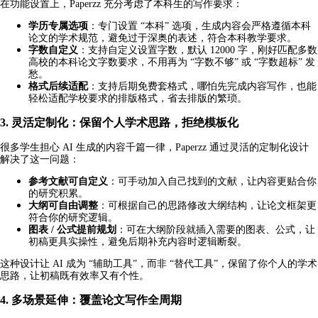
在功能设置上，Paperzz 充分考虑了本科生的写作要求：
学历专属选项
：专门设置 “本科” 选项，生成内容会严格遵循本科
论文的学术规范，避免过于深奥的表述，符合本科教学要求。
字数自定义
：支持自定义设置字数，默认 12000 字，刚好匹配多数
高校的本科论文字数要求，不用再为 “字数不够” 或 “字数超标” 发
愁。
格式后续适配
：支持后期免费套格式，哪怕先完成内容写作，也能
轻松适配学校要求的排版格式，省去排版的繁琐。
3. 灵活定制化：保留个人学术思路，拒绝模板化
很多学生担心 AI 生成的内容千篇一律，Paperzz 通过灵活的定制化设计
解决了这一问题：
参考文献可自定义
：可手动加入自己找到的文献，让内容更贴合你
的研究积累。
大纲可自由调整
：可根据自己的思路修改大纲结构，让论文框架更
符合你的研究逻辑。
图表 / 公式提前规划
：可在大纲阶段就插入需要的图表、公式，让
初稿更具实操性，避免后期补充内容时逻辑断裂。
这种设计让 AI 成为 “辅助工具”，而非 “替代工具”，保留了你个人的学术
思路，让初稿既有效率又有个性。
4. 多场景延伸：覆盖论文写作全周期