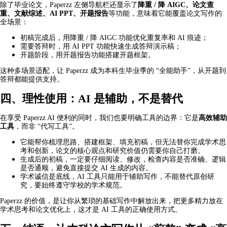
除了毕业论文，Paperzz 左侧导航栏还显示了
降重 / 降 AIGC、论文查
重、文献综述、AI PPT、开题报告
等功能，意味着它能覆盖论文写作的
全场景：
初稿完成后，用降重 / 降 AIGC 功能优化重复率和 AI 痕迹；
需要答辩时，用 AI PPT 功能快速生成答辩演示稿；
开题阶段，用开题报告功能搭建开题框架。
这种多场景适配，让 Paperzz 成为本科生毕业季的 “全能助手”，从开题到
答辩都能提供支持。
四、理性使用：AI 是辅助，不是替代
在享受 Paperzz AI 便利的同时，我们也要明确工具的边界：它是
高效辅助
工具
，而非 “代写工具”。
它能帮你梳理思路、搭建框架、填充初稿，但无法替你完成学术思
考和创新，论文的核心观点和研究价值仍需要你自己打磨。
生成后的初稿，一定要仔细阅读、修改，检查内容是否准确、逻辑
是否通顺，避免直接提交 AI 生成的内容。
学术诚信是底线，AI 工具只能用于辅助写作，不能替代原创研
究，要始终遵守学校的学术规范。
Paperzz 的价值，是让你从繁琐的基础写作中解放出来，把更多精力放在
学术思考和论文优化上，这才是 AI 工具的正确使用方式。