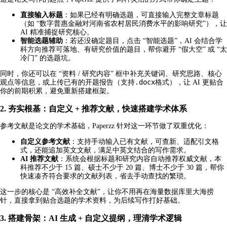
直接输入标题
：如果已经有明确选题，可直接输入完整文章标题
（如 “数字普惠金融对河南省农村居民消费水平的影响研究”），让
AI 精准捕捉研究核心。
智能选题辅助
：若还没确定题目，点击 “智能选题”，AI 会结合学
科方向推荐可落地、有研究价值的题目，帮你避开 “假大空” 或 “太
冷门” 的选题坑。
同时，你还可以在 “资料 / 研究内容” 框中补充关键词、研究思路、核心
.docx
观点等信息，或上传已有的开题报告（支持
格式），让 AI 更贴合
你的前期积累，避免重新搭建框架。
2. 夯实根基：自定义 + 推荐文献，快速搭建学术体系
参考文献是论文的学术基础，Paperzz 针对这一环节做了双重优化：
自定义参考文献
：支持手动输入已有文献，可查新、适配引文格
式，还能追加英文文献，满足中英文结合的写作需求。
AI 推荐文献
：系统会根据标题和研究内容自动推荐权威文献，本
科推荐不少于 15 篇、硕士不少于 20 篇、博士不少于 30 篇，帮你
快速凑齐符合要求的文献列表，省去手动查找的繁琐。
这一步的核心是 “高效补全文献”，让你不用再在海量数据库里大海捞
针，直接拿到贴合选题的学术资料，为后续写作打好基础。
3. 搭建骨架：AI 生成 + 自定义提纲，理清学术逻辑