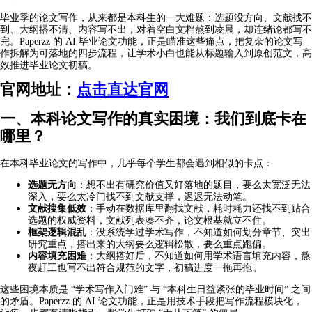
毕业季的论文写作，从来都是本科生的一大难题：选题没方向、文献找不
到、大纲搭不清、内容写不出，对着空白文档熬到凌晨，却连绪论都写不
完。Paperzz 的 AI 毕业论文功能，正是瞄准这些痛点，把复杂的论文写
作拆解为可落地的四步流程，让学术小白也能从标题输入到原创范文，高
效推进毕业论文初稿。
官网地址：
点击直达官网
一、本科论文写作的真实困境：我们到底卡在
哪里？
在本科毕业论文的写作中，几乎每个学生都会遇到相似的卡点：
选题无方向
：想不出有研究价值又好落地的题目，要么太宽泛无法
深入，要么太冷门找不到文献支撑，迟迟无法动笔。
文献搜集低效
：手动在数据库里翻找文献，耗时耗力还找不到贴合
选题的权威资料，文献列表凑不齐，论文根基就立不住。
框架逻辑混乱
：没系统学过学术写作，不知道如何划分章节、突出
研究重点，搭出来的大纲要么逻辑松散，要么重点跑偏。
内容填充困难
：大纲搭好后，不知道如何用学术语言填充内容，熬
夜赶工也写不出符合规范的文字，初稿进度一拖再拖。
这些困境本质是 “学术写作入门难” 与 “本科生日益紧张的毕业时间” 之间
的矛盾。Paperzz 的 AI 论文功能，正是用技术手段把写作流程模块化，