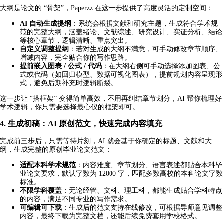
大纲是论文的 “骨架”，Paperzz 在这一步提供了高度灵活的定制空间：
AI 自动生成提纲
：系统会根据文献和研究主题，生成符合学术规
范的完整大纲，涵盖绪论、文献综述、研究设计、实证分析、结论
等核心章节，逻辑清晰、重点突出。
自定义调整提纲
：若对生成的大纲不满意，可手动修改章节顺序、
增减内容，完全贴合你的写作思路。
提前嵌入图表 / 公式 / 代码
：在大纲右侧可手动选择添加图表、公
式或代码（如回归模型、数据可视化图表），提前规划内容呈现形
式，避免后期补充时逻辑断裂。
这一步让 “搭框架” 变得简单高效，不用再纠结章节划分，AI 帮你梳理好
学术逻辑，你只需要选择最心仪的框架即可。
4. 生成初稿：AI 原创范文，快速完成内容填充
完成前三步后，只需等待片刻，AI 就会基于你确定的标题、文献和大
纲，生成完整的原创毕业论文范文：
适配本科学术规范
：内容难度、章节划分、语言表述都贴合本科毕
业论文要求，默认字数为 12000 字，匹配多数高校的本科论文字数
标准。
不限学科覆盖
：无论经管、文科、理工科，都能生成贴合学科特点
的内容，满足不同专业的写作需求。
可编辑可下载
：生成后的范文支持在线修改，可根据导师意见调整
内容，最终下载为完整文档，还能后续免费套用学校格式。