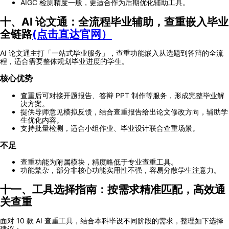
AIGC 检测精度一般，更适合作为后期优化辅助工具。
十、AI 论文通：全流程毕业辅助，查重嵌入毕业
全链路
(点击直达官网）
AI 论文通主打「一站式毕业服务」，查重功能嵌入从选题到答辩的全流
程，适合需要整体规划毕业进度的学生。
核心优势
查重后可对接开题报告、答辩 PPT 制作等服务，形成完整毕业解
决方案。
提供导师意见模拟反馈，结合查重报告给出论文修改方向，辅助学
生优化内容。
支持批量检测，适合小组作业、毕业设计联合查重场景。
不足
查重功能为附属模块，精度略低于专业查重工具。
功能繁杂，部分非核心功能实用性不强，容易分散学生注意力。
十一、工具选择指南：按需求精准匹配，高效通
关查重
面对 10 款 AI 查重工具，结合本科毕设不同阶段的需求，整理如下选择
建议：