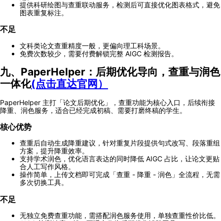
提供科研绘图与查重联动服务，检测后可直接优化图表格式，避免
图表重复标注。
不足
文科类论文查重精度一般，更偏向理工科场景。
免费次数较少，需要付费解锁完整 AIGC 检测报告。
九、PaperHelper：后期优化导向，查重与润色
一体化
(点击直达官网）
PaperHelper 主打「论文后期优化」，查重功能为核心入口，后续衔接
降重、润色服务，适合已经完成初稿、需要打磨终稿的学生。
核心优势
查重后自动生成降重建议，针对重复片段提供句式改写、段落重组
方案，提升降重效率。
支持学术润色，优化语言表达的同时降低 AIGC 占比，让论文更贴
合人工写作风格。
操作简单，上传文档即可完成「查重 - 降重 - 润色」全流程，无需
多次切换工具。
不足
无独立免费查重功能，需搭配润色服务使用，单独查重性价比低。