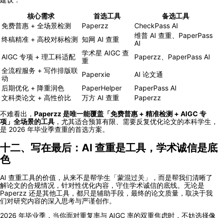
核心需求
首选工具
备选工具
免费普惠 + 全场景检测
Paperzz
CheckPass AI
维普 AI 查重、PaperPass
终稿精准 + 高校对标检测
知网 AI 查重
AI
学术星 AIGC 查
AIGC 专项 + 理工科适配
Paperzz、PaperPass AI
重
全流程服务 + 写作排版联
Paperxie
AI 论文通
动
后期优化 + 降重润色
PaperHelper
PaperPass AI
文科类论文 + 高性价比
万方 AI 查重
Paperzz
不难看出，
Paperzz 是唯一能覆盖「免费普惠 + 精准检测 + AIGC 专
项」全场景的工具
，尤其适合预算有限、需要反复优化论文的本科学生，
是 2026 年毕业季查重的首选方案。
十二、写在最后：AI 查重是工具，学术诚信是底
色
AI 查重工具的价值，从来不是帮学生「蒙混过关」，而是帮我们清晰了
解论文的合规情况，针对性优化内容，守住学术诚信的底线。无论是
Paperzz 还是其他工具，都只是辅助手段，最终的论文质量，取决于我
们对研究内容的深入思考与严谨创作。
2026 年毕业季，当你面对重复率与 AIGC 率的双重焦虑时，不妨选择像