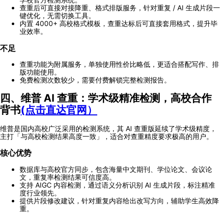
查重后可直接对接降重、格式排版服务，针对重复 / AI 生成片段一
键优化，无需切换工具。
内置 4000+ 高校格式模板，查重达标后可直接套用格式，提升毕
业效率。
不足
查重功能为附属服务，单独使用性价比略低，更适合搭配写作、排
版功能使用。
免费检测次数较少，需要付费解锁完整检测报告。
四、维普 AI 查重：学术级精准检测，高校合作
背书
(点击直达官网）
维普是国内高校广泛采用的检测系统，其 AI 查重版延续了学术级精度，
主打「与高校检测结果高度一致」，适合对查重精度要求极高的用户。
核心优势
数据库与高校官方同步，包含海量中文期刊、学位论文、会议论
文，重复率检测结果可信度高。
支持 AIGC 内容检测，通过语义分析识别 AI 生成片段，标注精准
度行业领先。
提供片段修改建议，针对重复内容给出改写方向，辅助学生高效降
重。