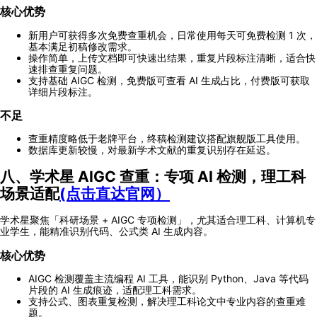
核心优势
新用户可获得多次免费查重机会，日常使用每天可免费检测 1 次，
基本满足初稿修改需求。
操作简单，上传文档即可快速出结果，重复片段标注清晰，适合快
速排查重复问题。
支持基础 AIGC 检测，免费版可查看 AI 生成占比，付费版可获取
详细片段标注。
不足
查重精度略低于老牌平台，终稿检测建议搭配旗舰版工具使用。
数据库更新较慢，对最新学术文献的重复识别存在延迟。
八、学术星 AIGC 查重：专项 AI 检测，理工科
场景适配
(点击直达官网）
学术星聚焦「科研场景 + AIGC 专项检测」，尤其适合理工科、计算机专
业学生，能精准识别代码、公式类 AI 生成内容。
核心优势
AIGC 检测覆盖主流编程 AI 工具，能识别 Python、Java 等代码
片段的 AI 生成痕迹，适配理工科需求。
支持公式、图表重复检测，解决理工科论文中专业内容的查重难
题。