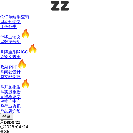
订单结果查询
期刊论文
任务书
毕业论文
数据分析
降重/降AIGC
论文查重
AI PPT
问卷设计
文献综述
开题报告
实践报告
课程论文
推广中心
行业资讯
品牌介绍
登录
paperzz
2026-04-24
85