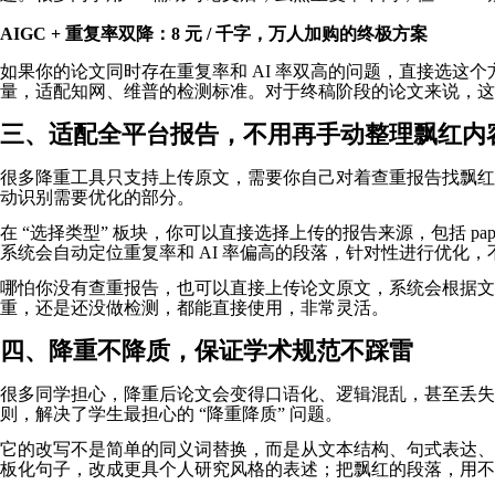
AIGC + 重复率双降：8 元 / 千字，万人加购的终极方案
如果你的论文同时存在重复率和 AI 率双高的问题，直接选这个
量，适配知网、维普的检测标准。对于终稿阶段的论文来说，这
三、适配全平台报告，不用再手动整理飘红内
很多降重工具只支持上传原文，需要你自己对着查重报告找飘红段
动识别需要优化的部分。
在 “选择类型” 板块，你可以直接选择上传的报告来源，包括 pa
系统会自动定位重复率和 AI 率偏高的段落，针对性进行优化
哪怕你没有查重报告，也可以直接上传论文原文，系统会根据文
重，还是还没做检测，都能直接使用，非常灵活。
四、降重不降质，保证学术规范不踩雷
很多同学担心，降重后论文会变得口语化、逻辑混乱，甚至丢失专业
则，解决了学生最担心的 “降重降质” 问题。
它的改写不是简单的同义词替换，而是从文本结构、句式表达、逻
板化句子，改成更具个人研究风格的表述；把飘红的段落，用不