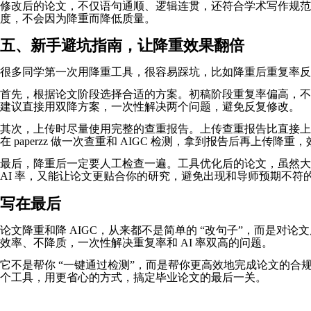
修改后的论文，不仅语句通顺、逻辑连贯，还符合学术写作规
度，不会因为降重而降低质量。
五、新手避坑指南，让降重效果翻倍
很多同学第一次用降重工具，很容易踩坑，比如降重后重复率反
首先，根据论文阶段选择合适的方案。初稿阶段重复率偏高，不用直
建议直接用双降方案，一次性解决两个问题，避免反复修改。
其次，上传时尽量使用完整的查重报告。上传查重报告比直接上
在 paperzz 做一次查重和 AIGC 检测，拿到报告后再上传降重
最后，降重后一定要人工检查一遍。工具优化后的论文，虽然
AI 率，又能让论文更贴合你的研究，避免出现和导师预期不符
写在最后
论文降重和降 AIGC，从来都不是简单的 “改句子”，而是对论文
效率、不降质，一次性解决重复率和 AI 率双高的问题。
它不是帮你 “一键通过检测”，而是帮你更高效地完成论文的
个工具，用更省心的方式，搞定毕业论文的最后一关。