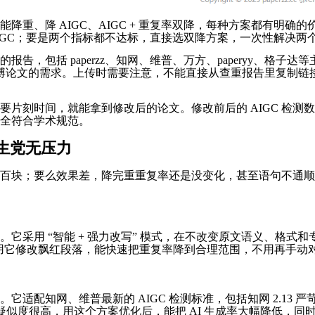
降重、降 AIGC、AIGC + 重复率双降，每种方案都有明
AIGC；要是两个指标都不达标，直接选双降方案，一次性解决两
告，包括 paperzz、知网、维普、万方、paperyy、格
足本科、硕博论文的需求。上传时需要注意，不能直接从查重报告里复
时间，就能拿到修改后的论文。修改前后的 AIGC 检测数据对比
全符合学术规范。
生党无压力
块；要么效果差，降完重重复率还是没变化，甚至语句不通顺，被导
它采用 “智能 + 强力改写” 模式，在不改变原文语义、格式
段用它修改飘红段落，能快速把重复率降到合理范围，不用再手动
适配知网、维普最新的 AIGC 检测标准，包括知网 2.13 严苛
GC 疑似度很高，用这个方案优化后，能把 AI 生成率大幅降低