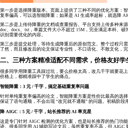
第一步是选择降重版本。页面上提供了三种不同的优化方案：智能
复率偏高，可以选智能降重；如果是 AI 生成率超标，就选降 
第二步是上传待降重的文档或查重报告。平台支持上传多种来源的报
doc、docx、txt，单篇文件大小不超过 15M，完全满
识别需要优化的内容。
第三步是提交处理，等待生成降重后的原创范文。整个过程只需要片刻
了然，而且修改后的论文保证专业性，不口语化、不散文化，完
二、三种方案精准适配不同需求，价格友好学
很多同学用降重工具踩过坑，要么价格太高，改几千字就要花上百
价格上，都精准踩中了学生的痛点。
智能降重：3 元 / 千字，搞定基础重复率问题
针对单纯重复率偏高的论文，智能降重方案是性价比最高的选择。
保证了语句通顺，不会出现 “改完就不通顺” 的问题。初稿阶
降 AIGC：5 元 / 千字，站长推荐的 AI 率克星
这是专门针对 AIGC 检测的优化方案，也是站长推荐的热门功能。它
迹。很多同学用 AI 辅助写论文后，虽然重复率不高，但 AI