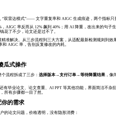
接进入 “双雷达模式”—— 文字重复率和 AIGC 生成痕迹，两
，AIGC 率反而从 12% 飙到 40%；用 AI 降重，改出来
，钱花了不少，论文还是过不了。
现这些痛点早就被精准解决。从三步流程到三大方案，从适配最新检测规
率和 AIGC 率，告别反复修改的内耗。
傻瓜式操作
直接把整个流程拆成了三步：
选择版本→支付订单→等待降重结果
，像
口，旁边还有毕业论文、论文查重、AI PPT 等其他功能，界面简
，所有步骤都一目了然。
配你的需求
户的论文问题，价格透明，没有隐形消费：