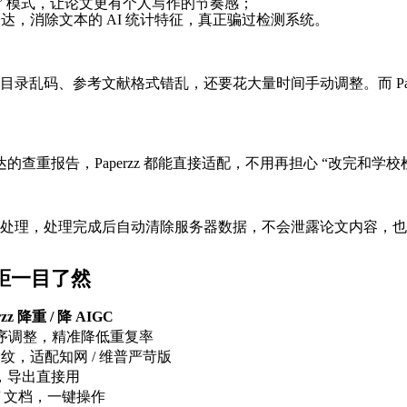
证” 模式，让论文更有个人写作的节奏感；
达，消除文本的 AI 统计特征，真正骗过检测系统。
录乱码、参考文献格式错乱，还要花大量时间手动调整。而 Pap
、格子达的查重报告，Paperzz 都能直接适配，不用再担心 “改
处理，处理完成后自动清除服务器数据，不会泄露论文内容，也
差距一目了然
rzz 降重 / 降 AIGC
语序调整，精准降低重复率
指纹，适配知网 / 维普严苛版
，导出直接用
/ 文档，一键操作