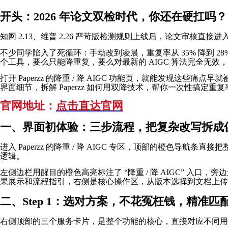
开头：2026 年论文双检时代，你还在硬扛吗？
知网 2.13、维普 2.26 严苛版检测规则上线后，论文审核直
不少同学陷入了死循环：手动改到凌晨，重复率从 35% 降到 28%
个工具，要么只能降重复，要么对最新的 AIGC 算法完全无效
打开 Paperzz 的降重 / 降 AIGC 功能页，就能发
界面细节，拆解 Paperzz 如何用双降技术，帮你一次性搞定重复
官网地址：
点击直达官网
一、界面初体验：三步流程，把复杂改写拆成
进入 Paperzz 的降重 / 降 AIGC 专区，顶部的橙色导航条
逻辑。
左侧边栏用醒目的橙色高亮标注了 “降重 / 降 AIGC” 入
果展示和流程指引，右侧是核心操作区，从版本选择到文档上传
二、Step 1：选对方案，不花冤枉钱，精准匹
右侧顶部的三个服务卡片，是整个功能的核心，直接对应不同用