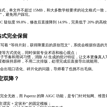
.txt 格式，单文件不超过 15MB，和大多数学校要求的论文格
”，避免用户踩坑。
似度 99.8%，修改后直接降到 14.9%，完美低于 20% 的
格式完全保留
步写着 “等待片刻，获得降重后的原创范文”，系统会根据你选的
整等方式优化，同时保留专业术语和核心观点；
整句子节奏和用词习惯，消除 AI 生成的统计特征，让文本更像真人
置都保持原样，不用二次排版，处理完成后直接导出就能用。
，不会出现口语化、碎片化的问题，导师看了也挑不出毛病。
搞定双降？
无效，而 Paperzz 的降 AIGC 功能，是专门针对知网、维
谓宾 + 定状补” 的固定模板；