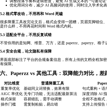
调整段落节奏和逻辑密度，避免 AI 生成文本的 “匀速论
优化用词分布，减少 AI 高频词的使用，同时注入学术化表
5.2 格式零改动，不用再和 Word 死磕
很多降重工具改完论文后，格式会变得一团糟，页眉页脚错位、目
是什么样，不用再花时间和 Word 格式内耗。
5.3 适配全平台，不用反复试错
不管你用的是知网、维普、万方，还是 paperzz、paperyy
5.4 安全合规，论文隐私有保障
界面底部标注了平台的合规备案信息，所有上传的文档全程加密
有保障。
六、Paperzz vs 其他工具：双降能力对比，
对比维度
普通降重工具
Pape
重复率优化
基础同义词替换，效果有限
句式重构 + 
AIGC 率优化
无专门功能，无法适配最新算法
深度消除 AI 
格式保留
容易错乱，需手动调整
全程不改格式
操作门槛
需复制粘贴，易出错
支持上传报告 