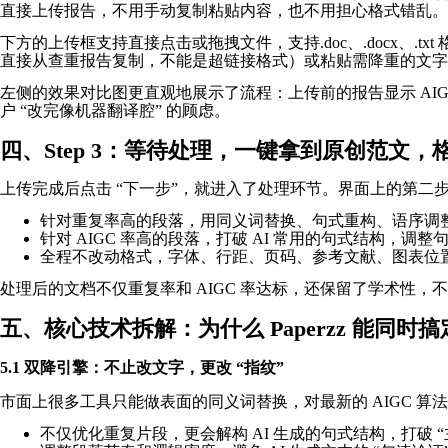
直接上传报告，不用手动复制粘贴内容，也不用担心格式错乱。
下方的上传框支持直接点击或拖拽文件，支持.doc、.docx、
直接从查重报告复制，不能是超链接格式）或粘贴需降重的文字
左侧的效果对比图更直观地展示了流程：上传前的报告显示 AIGC 疑
户 “改完像机器翻译腔” 的顾虑。
四、Step 3：等待处理，一键拿到原创范文，
上传完成后点击 “下一步”，就进入了处理环节。界面上的第二
针对重复率高的段落，用同义词替换、句式重构、语序调
针对 AIGC 率高的段落，打破 AI 常用的句式结构，调
全程不改动格式，字体、行距、页码、参考文献、图表位
处理后的文档不仅重复率和 AIGC 率达标，还保留了学术性
五、核心技术拆解：为什么 Paperzz 能同时
5.1 双降引擎：不止改文字，更改 “指纹”
市面上很多工具只能做表面的同义词替换，对最新的 AIGC 算法完全
不仅优化重复片段，更会解构 AI 生成的句式结构，打破 “主