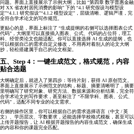
问题。界面上直接展示了示例大纲，比如 “第四章 数字普惠金融
对 XX 省农村居民消费的影响” 下的 “4.1 研究假设与模型设
定”“4.1.1 研究假设”“4.1.2 模型设定”，层级清晰、逻辑严谨，完
全符合学术论文的写作规范。
更贴心的是，界面上标注了 “生成提纲的右侧可以选择图表公式
代码”，大纲里可以直接插入图表、公式、代码的占位符，理工
科、经管类论文也能适配。你可以直接选择 AI 生成的提纲，也
可以根据自己的需求自定义修改，不用再对着别人的论文大纲
抄，轻松搭建属于自己的论文框架。
五、Step 4：一键生成范文，格式规范，内容
贴合选题
大纲确定后，就进入了第四步：等待片刻，获得 AI 原创范文。
界面上直接展示了示例范文的结构，标题、摘要清晰明了，摘要
里明确写了研究对象、研究方法、数据来源和分析结果，完全符
合学术论文的写作要求，甚至标注了 “不限学科、图表、公式、
代码”，适配不同专业的论文需求。
右侧的操作区里，你可以根据自己的需求选择语言（中文 / 英
文）、学历层次、字数要求，还能选择学校格式模板，甚至可以
上传开题报告，让 AI 根据开题报告的内容生成范文，确保生成
的内容和你的课题完全匹配。