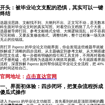
开头：被毕业论文支配的恐惧，其实可以一键
终结
选题没思路、文献找不到、大纲列不出、正文写不动，是无数本
科生面对毕业论文时的真实写照。对着空白文档熬了几个大夜，
选题被导师打回、参考文献格式全错、大纲逻辑混乱，好不容易
写完初稿，又要反复修改格式、调整结构，整个过程像一场无休
无止的拉锯战。
而打开 Paperzz 的毕业论文功能界面，你会发现这些难题早就被
拆解成了清晰的四步流程。从主题确定到参考文献、从大纲搭建
到范文生成，每一步都有明确的指引和工具支持，不用再对着格
式手册死磕，也不用再为选题和大纲抓耳挠腮。今天就跟着界面
流程，深度拆解 Paperzz 如何帮你搞定毕业论文全流程，把 40%
的时间还给自己。
官网地址：
点击直达官网
一、界面初体验：四步闭环，把复杂流程拆成
傻瓜式操作
进入 Paperzz 的毕业论文功能页，首先看到的就是顶部清晰的
四