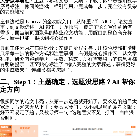
大步骤导航栏
：主题→参考文献→大纲→下载，四个步骤用数字
序号标注，像闯关游戏一样引导用户完成每一步，完全没有复杂
的功能堆砌。
左侧边栏是 Paperzz 的全功能入口，从降重 / 降 AIGC、论文查
重，到文献综述、AI PPT、开题报告，覆盖了论文写作的所有
需求，而当前页面聚焦的毕业论文功能，用醒目的橙色高亮标
注，新手也能一眼找到核心操作区。
页面主体分为左右两部分：左侧是流程引导，用橙色步骤框清晰
展示每一步的操作方式和注意事项；右侧是核心操作区，从文章
标题、研究内容到学历、字数、格式，所有需要填写的信息项都
有明确提示，甚至贴心标注了 “输入完整的文章标题，获得更好
的生成效果”，连细节都考虑到了。
二、Step 1：主题确定，选题没思路？AI 帮你
定方向
很多同学的论文卡壳，从第一步选题就开始了。要么选的题目太
宽泛，写起来无从下手；要么太冷门，找不到足够的参考文献；
好不容易定了题，又被导师一句 “选题意义不足” 打回，白白浪
费时间。