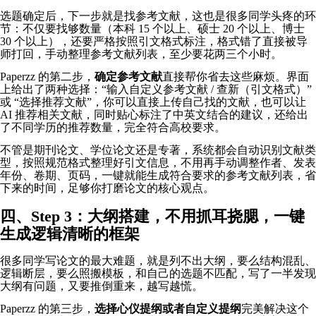
选题确定后，下一步就是找参考文献，这也是很多同学头疼的环
节：不仅要找够数量（本科 15 个以上、硕士 20 个以上、博士
30 个以上），还要严格按照引文格式标注，格式错了直接被导
师打回，手动整理参考文献列表，至少要花两三个小时。
Paperzz 的第二步，
确定参考文献
直接帮你省去这些麻烦。界面
上给出了两种选择：“输入自定义参考文献 / 查新（引文格式）”
或 “选择推荐文献”，你可以直接上传自己找的文献，也可以让
AI 推荐相关文献，同时贴心标注了中英文结合的建议，还给出
了不同学历的推荐数量，完全符合高校要求。
不管是期刊论文、学位论文还是专著，系统都会自动识别文献类
型，按照规范格式整理好引文信息，不用再手动调整作者、发表
年份、卷期、页码，一键就能生成符合要求的参考文献列表，省
下来的时间，足够你打磨论文的核心观点。
四、Step 3：大纲搭建，不用抓耳挠腮，一键
生成逻辑清晰的框架
很多同学写论文的最大难题，就是列不出大纲，要么结构混乱、
逻辑断层，要么照搬模板，和自己的选题不匹配，写了一半发现
大纲有问题，又要推倒重来，越写越慌。
Paperzz 的第三步，
选择心仪提纲或者自定义提纲
完美解决这个