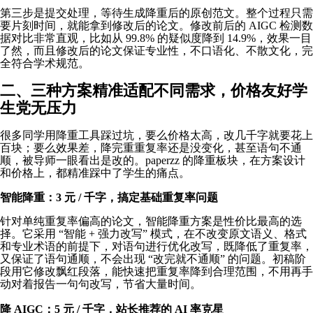
第三步是提交处理，等待生成降重后的原创范文。整个过程只需
要片刻时间，就能拿到修改后的论文。修改前后的 AIGC 检测数
据对比非常直观，比如从 99.8% 的疑似度降到 14.9%，效果一目
了然，而且修改后的论文保证专业性，不口语化、不散文化，完
全符合学术规范。
二、三种方案精准适配不同需求，价格友好学
生党无压力
很多同学用降重工具踩过坑，要么价格太高，改几千字就要花上
百块；要么效果差，降完重重复率还是没变化，甚至语句不通
顺，被导师一眼看出是改的。paperzz 的降重板块，在方案设计
和价格上，都精准踩中了学生的痛点。
智能降重：3 元 / 千字，搞定基础重复率问题
针对单纯重复率偏高的论文，智能降重方案是性价比最高的选
择。它采用 “智能 + 强力改写” 模式，在不改变原文语义、格式
和专业术语的前提下，对语句进行优化改写，既降低了重复率，
又保证了语句通顺，不会出现 “改完就不通顺” 的问题。初稿阶
段用它修改飘红段落，能快速把重复率降到合理范围，不用再手
动对着报告一句句改写，节省大量时间。
降 AIGC：5 元 / 千字，站长推荐的 AI 率克星