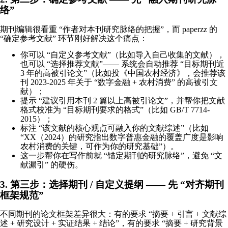
络”
期刊编辑很看重 “作者对本刊研究脉络的把握”，而 paperzz 的
“确定参考文献” 环节刚好解决这个痛点：
你可以 “自定义参考文献”（比如导入自己收集的文献），
也可以 “选择推荐文献”—— 系统会自动推荐 “目标期刊近
3 年的高被引论文”（比如投《中国农村经济》，会推荐该
刊 2023-2025 年关于 “数字金融 + 农村消费” 的高被引文
献）；
提示 “建议引用本刊 2 篇以上高被引论文”，并帮你把文献
格式校准为 “目标期刊要求的格式”（比如 GB/T 7714-
2015）；
标注 “该文献的核心观点可融入你的文献综述”（比如
“XX（2024）的研究指出数字普惠金融的覆盖广度是影响
农村消费的关键，可作为你的研究基础”）。
这一步帮你在写作前就 “锚定期刊的研究脉络”，避免 “文
献漏引” 的硬伤。
3. 第三步：选择期刊 / 自定义提纲 —— 先 “对齐期刊
框架规范”
不同期刊的论文框架差异很大：有的要求 “摘要 + 引言 + 文献综
述 + 研究设计 + 实证结果 + 结论”，有的要求 “摘要 + 研究背景