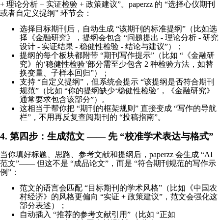
+ 理论分析 + 实证检验 + 政策建议”。paperzz 的 “选择心仪期刊
或者自定义提纲” 环节会：
选择目标期刊后，自动生成 “该期刊的标准提纲”（比如选
择《金融研究》，提纲会包含 “问题提出 - 理论分析 - 研究
设计 - 实证结果 - 稳健性检验 - 结论与建议”）；
提纲的每个板块都附带 “期刊写作提示”（比如 “《金融研
究》的‘稳健性检验’部分需至少包含 2 种检验方法，如替
换变量、子样本回归”）；
支持 “自定义提纲”，但系统会提示 “该提纲是否符合期刊
规范”（比如 “你的提纲缺少‘稳健性检验’，《金融研究》
通常要求包含该部分”）。
这相当于帮你把 “期刊的框架规则” 直接变成 “写作的导航
栏”，不用再反复查阅期刊的 “投稿指南”。
4. 第四步：生成范文 —— 先 “校准学术表达与格式”
当你填好标题、思路、参考文献和提纲后，paperzz 会生成 “AI
范文”—— 但这不是 “成品论文”，而是 “符合期刊规范的写作示
例”：
范文的语言会匹配 “目标期刊的学术风格”（比如《中国农
村经济》的风格更偏向 “实证 + 政策建议”，范文会强化这
部分表述）；
自动插入 “推荐的参考文献引用”（比如 “正如