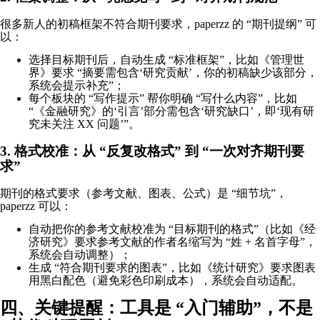
很多新人的初稿框架不符合期刊要求，paperzz 的 “期刊提纲” 可
以：
选择目标期刊后，自动生成 “标准框架”，比如《管理世
界》要求 “摘要需包含‘研究贡献’，你的初稿缺少该部分，
系统会提示补充”；
每个板块的 “写作提示” 帮你明确 “写什么内容”，比如
“《金融研究》的‘引言’部分需包含‘研究缺口’，即‘现有研
究未关注 XX 问题’”。
3. 格式校准：从 “反复改格式” 到 “一次对齐期刊要
求”
期刊的格式要求（参考文献、图表、公式）是 “细节坑”，
paperzz 可以：
自动把你的参考文献校准为 “目标期刊的格式”（比如《经
济研究》要求参考文献的作者名缩写为 “姓 + 名首字母”，
系统会自动调整）；
生成 “符合期刊要求的图表”，比如《统计研究》要求图表
用黑白配色（避免彩色印刷成本），系统会自动适配。
四、关键提醒：工具是 “入门辅助”，不是