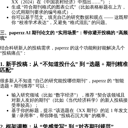
XX（2024）在《中国农村经济》中指出……”）；
生成 “符合期刊格式的图表公式”（比如表格标题在上方，
公式用期刊要求的编号格式）。
你可以基于范文，填充自己的研究数据和观点 —— 这既帮
你 “校准学术表达”，又避免 “格式混乱” 的问题。
三、paperzz AI 期刊论文的 “实用场景”：帮你避开投稿的 “高频
坑”
结合科研新人的投稿需求，paperzz 的这个功能刚好能解决几个
“投稿痛点”：
1. 新手投稿：从 “不知道投什么” 到 “选题 + 期刊精准
匹配”
很多新人不知道 “自己的研究能投哪些期刊”，paperzz 的 “智能
选题 + 期刊推荐” 可以：
输入研究领域（比如 “数字经济”），推荐 “契合该领域且
对新人友好的期刊”（比如《当代经济科学》的新人投稿接
受率较高）；
基于你的标题，提示 “该选题在《XX 期刊》的近 1 年发文
量 / 录用率”，帮你降低 “投稿石沉大海” 的概率。
2. 框架调整：从 “凭感觉写” 到 “对齐期刊规范”