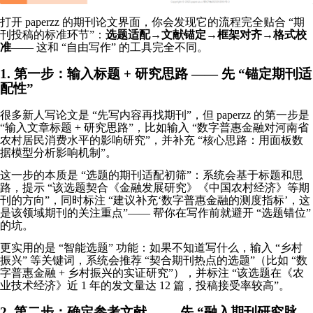
打开 paperzz 的期刊论文界面，你会发现它的流程完全贴合 “期
刊投稿的标准环节”：
选题适配→文献锚定→框架对齐→格式校
准
—— 这和 “自由写作” 的工具完全不同。
1. 第一步：输入标题 + 研究思路 —— 先 “锚定期刊适
配性”
很多新人写论文是 “先写内容再找期刊”，但 paperzz 的第一步是
“输入文章标题 + 研究思路”，比如输入 “数字普惠金融对河南省
农村居民消费水平的影响研究”，并补充 “核心思路：用面板数
据模型分析影响机制”。
这一步的本质是 “选题的期刊适配初筛”：系统会基于标题和思
路，提示 “该选题契合《金融发展研究》《中国农村经济》等期
刊的方向”，同时标注 “建议补充‘数字普惠金融的测度指标’，这
是该领域期刊的关注重点”—— 帮你在写作前就避开 “选题错位”
的坑。
更实用的是 “智能选题” 功能：如果不知道写什么，输入 “乡村
振兴” 等关键词，系统会推荐 “契合期刊热点的选题”（比如 “数
字普惠金融 + 乡村振兴的实证研究”），并标注 “该选题在《农
业技术经济》近 1 年的发文量达 12 篇，投稿接受率较高”。
2. 第二步：确定参考文献 —— 先 “融入期刊研究脉