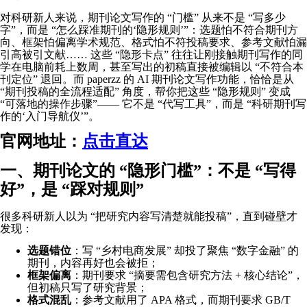
对科研新人来说，期刊论文写作的 “门槛” 从来不是 “写多少
字”，而是 “怎么踩准期刊的‘隐形规则’”：选题怕不符合期刊方
向、框架怕偏离学术规范、格式怕不符投稿要求、参考文献怕漏
引高被引文献…… 这些 “隐形卡点” 往往让刚接触期刊写作的同
学在电脑前耗上数周，甚至写出的初稿直接被编辑以 “不符合本
刊定位” 退回。而 paperzz 的 AI 期刊论文写作功能，恰恰是从
“期刊投稿的全流程适配” 角度，帮你把这些 “隐形规则” 变成
“可落地的操作步骤”—— 它不是 “代写工具”，而是 “科研期刊写
作的‘入门导航仪’”。
官网地址：
点击直达
一、期刊论文的 “隐形门槛”：不是 “写得
好”，是 “踩对规则”
很多科研新人以为 “把研究内容写清楚就能投稿”，直到碰壁才
发现：
选题错位
：写 “乡村电商发展” 却投了聚焦 “数字金融” 的
期刊，内容再好也会被拒；
框架偏离
：期刊要求 “摘要需包含研究方法 + 核心结论”，
但初稿只写了研究背景；
格式混乱
：参考文献用了 APA 格式，而期刊要求 GB/T