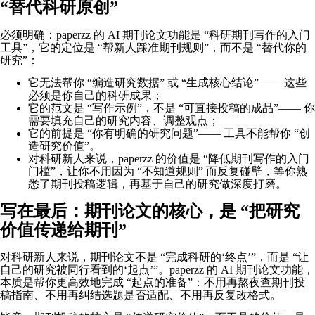
“替代科研原创”
必须明确：paperzz 的 AI 期刊论文功能是 “科研期刊写作的入门
工具”，它的定位是 “帮新人踩准期刊规则”，而不是 “替代你的
研究”：
它无法帮你 “编造研究数据” 或 “生成核心结论”—— 这些
必须是你自己的科研成果；
它的范文是 “写作示例”，不是 “可直接投稿的成品”—— 你
需要填充自己的研究内容、调整观点；
它的前提是 “你有明确的研究问题”—— 工具不能帮你 “创
造研究价值”。
对科研新人来说，paperzz 的价值是 “降低期刊写作的入门
门槛”，让你不用因为 “不知道规则” 而反复碰壁，等你熟
悉了期刊投稿逻辑，再基于自己的研究做深度打磨。
写在最后：期刊论文的核心，是 “把研究
价值传递给期刊”
对科研新人来说，期刊论文不是 “完成科研的‘终点’”，而是 “让
自己的研究被同行看到的‘起点’”。paperzz 的 AI 期刊论文功能，
本质是帮你更高效地完成 “起点的准备”：不用再熬夜查期刊投
稿指南、不用再纠结选题是否适配、不用再反复改格式。