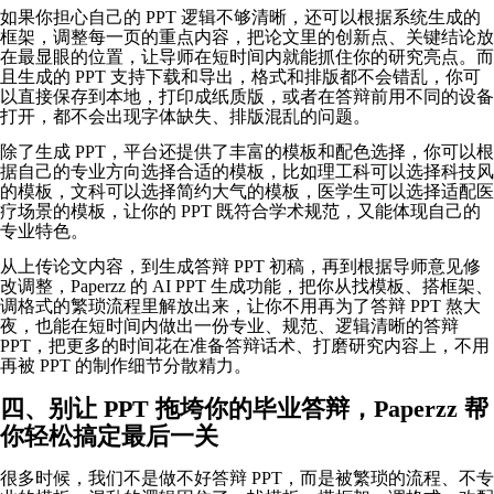
如果你担心自己的 PPT 逻辑不够清晰，还可以根据系统生成的
框架，调整每一页的重点内容，把论文里的创新点、关键结论放
在最显眼的位置，让导师在短时间内就能抓住你的研究亮点。而
且生成的 PPT 支持下载和导出，格式和排版都不会错乱，你可
以直接保存到本地，打印成纸质版，或者在答辩前用不同的设备
打开，都不会出现字体缺失、排版混乱的问题。
除了生成 PPT，平台还提供了丰富的模板和配色选择，你可以根
据自己的专业方向选择合适的模板，比如理工科可以选择科技风
的模板，文科可以选择简约大气的模板，医学生可以选择适配医
疗场景的模板，让你的 PPT 既符合学术规范，又能体现自己的
专业特色。
从上传论文内容，到生成答辩 PPT 初稿，再到根据导师意见修
改调整，Paperzz 的 AI PPT 生成功能，把你从找模板、搭框架、
调格式的繁琐流程里解放出来，让你不用再为了答辩 PPT 熬大
夜，也能在短时间内做出一份专业、规范、逻辑清晰的答辩
PPT，把更多的时间花在准备答辩话术、打磨研究内容上，不用
再被 PPT 的制作细节分散精力。
四、别让 PPT 拖垮你的毕业答辩，Paperzz 帮
你轻松搞定最后一关
很多时候，我们不是做不好答辩 PPT，而是被繁琐的流程、不专