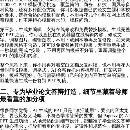
15000 个 PPT 模板供你挑选，覆盖简约、商务、科技、国风等多
种风格，还有多种配色方案，你可以根据自己的论文主题和学校
的要求，选择合适的模板和配色，不用再花几个小时在网上找免
费模板，也不用担心模板有水印、版权问题。
第三步，生成并编辑，支持在线修改和免费替换模板。生成完整
的 PPT 之后，你可以直接在浏览器里在线编辑内容，修改文
字、调整图片、编辑图表，不用下载到本地再反复修改。如果觉
得模板风格不合适，还可以免费替换其他模板，无需重新生成，
一秒就能完成 “换装”，不用再因为模板不好看，重新调整整个
PPT 的排版和内容。
整个流程下来，你不用再对着空白文档反复纠结，也不用再花大
量时间找模板、调格式，AI 会帮你把内容梳理好、框架搭建
好、模板匹配好，你只需要根据自己的论文内容做简单的调整，
就能快速生成一份答辩 PPT 初稿。
二、专为毕业论文答辩打造，细节里藏着导师
最看重的加分项
很多同学觉得，AI 生成的 PPT 只是 “凑活能用”，要么内容太笼
统，要么风格太花哨，不符合学术答辩的要求。但 Paperzz 的 AI
PPT 生成功能，从场景适配到细节设计，都瞄准了毕业论文答辩
的核心需求，把导师看重的专业度、逻辑性和规范性，都藏在了