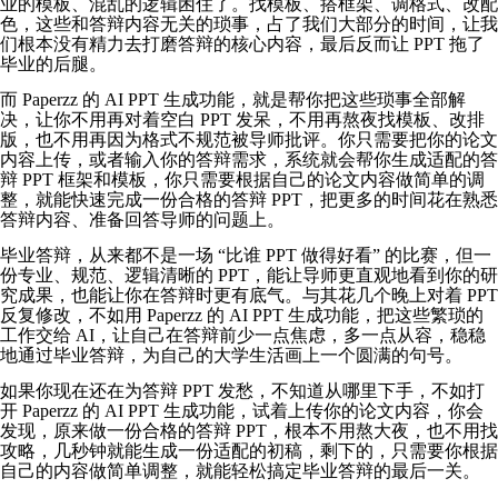
业的模板、混乱的逻辑困住了。找模板、搭框架、调格式、改配
色，这些和答辩内容无关的琐事，占了我们大部分的时间，让我
们根本没有精力去打磨答辩的核心内容，最后反而让 PPT 拖了
毕业的后腿。
而 Paperzz 的 AI PPT 生成功能，就是帮你把这些琐事全部解
决，让你不用再对着空白 PPT 发呆，不用再熬夜找模板、改排
版，也不用再因为格式不规范被导师批评。你只需要把你的论文
内容上传，或者输入你的答辩需求，系统就会帮你生成适配的答
辩 PPT 框架和模板，你只需要根据自己的论文内容做简单的调
整，就能快速完成一份合格的答辩 PPT，把更多的时间花在熟悉
答辩内容、准备回答导师的问题上。
毕业答辩，从来都不是一场 “比谁 PPT 做得好看” 的比赛，但一
份专业、规范、逻辑清晰的 PPT，能让导师更直观地看到你的研
究成果，也能让你在答辩时更有底气。与其花几个晚上对着 PPT
反复修改，不如用 Paperzz 的 AI PPT 生成功能，把这些繁琐的
工作交给 AI，让自己在答辩前少一点焦虑，多一点从容，稳稳
地通过毕业答辩，为自己的大学生活画上一个圆满的句号。
如果你现在还在为答辩 PPT 发愁，不知道从哪里下手，不如打
开 Paperzz 的 AI PPT 生成功能，试着上传你的论文内容，你会
发现，原来做一份合格的答辩 PPT，根本不用熬大夜，也不用找
攻略，几秒钟就能生成一份适配的初稿，剩下的，只需要你根据
自己的内容做简单调整，就能轻松搞定毕业答辩的最后一关。