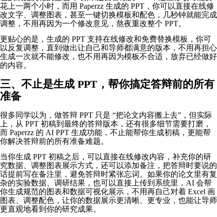
花上一两个小时，而用 Paperzz 生成的 PPT，你可以直接在线修
改文字、调整图表，甚至一键切换模板和配色，几秒钟就能完成
调整，不用再因为一个修改意见，熬夜重改整个 PPT。
更贴心的是，生成的 PPT 支持在线修改和免费替换模板，你可
以反复调整，直到做出让自己和导师都满意的版本，不用再担心
生成一次就不能修改，也不用再因为模板不合适，放弃已经做好
的内容。
三、不止是生成 PPT，帮你搞定答辩前的所有
准备
很多同学以为，做答辩 PPT 只是 “把论文内容搬上去”，但实际
上，从 PPT 初稿到最终的答辩版本，还有很多细节需要打磨，
而 Paperzz 的 AI PPT 生成功能，不止能帮你生成初稿，更能帮
你解决答辩前的所有准备难题。
当你生成 PPT 初稿之后，可以直接在线修改内容，补充你的研
究数据、调整图表展示方式，还可以添加备注，把答辩时要说的
话提前写在备注里，避免答辩时紧张忘词。如果你的论文里有复
杂的实验数据、调研结果，也可以直接上传到系统里，AI 会帮
你生成规范的图表和数据可视化展示，不用再自己对着 Excel 画
图表、调整配色，让你的数据展示更清晰、更专业，也能让导师
更直观地看到你的研究成果。