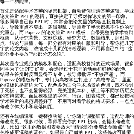
每一个功能里。
首先是适配学术答辩的场景框架，自动帮你理清答辩逻辑。毕业
论文答辩 PPT 的逻辑，直接决定了导师对你论文的第一印象。
很多同学自己做 PPT 时，常常会把论文里的内容直接复制上
去，导致重点不突出、逻辑混乱，导师看了半天都抓不住你的研
究重点。而 Paperzz 的论文答辩 PPT 模板，自带完整的学术答辩
框架，从研究背景、文献综述、研究方法、数据结果，到创新
点、结论与展望，每一部分都有对应的排版和引导，帮你把几万
字的论文内容，浓缩成十几页的清晰逻辑，不用再自己纠结 “这
部分要不要放”“那部分怎么说”。
其次是专业规范的模板和配色，适配高校答辩的正式场景。很多
同学为了让 PPT 好看，会选择过于花哨的动画和鲜艳的配色，
结果在答辩时反而显得不专业，被导师批评 “不够严谨”。而
Paperzz 的模板库中，专门为高校学生打造了 “高校专区”，里面
的模板风格简约大气，配色多为适合学术场景的色调，既不会过
于死板，也不会显得轻浮，完美适配本科、硕士等不同学历层次
的答辩需求。而且模板里的字体、行距、图表格式，都已经按照
学术答辩的规范调整好了，不用再对着学校的格式要求，一点点
修改字体大小和段落间距。
还有在线编辑和一键替换功能，让你随时调整细节，适配导师的
修改意见。很多时候，导师看完你的 PPT 初稿，会提出修改意
见，比如 “这里的数据图表要放大”“结论部分要突出创新点”“配
色换成更沉稳的蓝色”。如果是自己做的 PPT，这些修改可能要