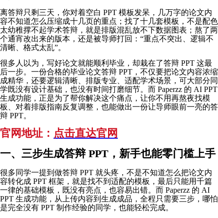
离答辩只剩三天，你对着空白 PPT 模板发呆，几万字的论文内
容不知道怎么压缩成十几页的重点；找了十几套模板，不是配色
太幼稚撑不起学术答辩，就是排版混乱放不下数据图表；熬了两
个通宵改出来的版本，还是被导师打回：“重点不突出、逻辑不
清晰、格式太乱”。
很多人以为，写好论文就能顺利毕业，却栽在了答辩 PPT 这最
后一步。一份合格的毕业论文答辩 PPT，不仅要把论文内容浓缩
成精华，还要逻辑清晰、排版专业、适配学术场景，可大部分同
学既没有设计基础，也没有时间打磨细节。而 Paperzz 的 AI PPT
生成功能，正是为了帮你解决这个痛点，让你不用再熬夜找模
板、对着排版指南反复调整，也能做出一份让导师眼前一亮的答
辩 PPT。
官网地址：
点击直达官网
一、三步生成答辩 PPT，新手也能零门槛上手
很多同学一提到做答辩 PPT 就头疼，不是不知道怎么把论文内
容转化成 PPT 框架，就是找不到适配的模板，最后只能用千篇
一律的基础模板，既没有亮点，也容易出错。而 Paperzz 的 AI
PPT 生成功能，从上传内容到生成成品，全程只需要三步，哪怕
是完全没有 PPT 制作经验的同学，也能轻松完成。